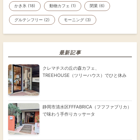
かき氷 (18)
動物カフェ (1)
閉業 (6)
グルテンフリー (2)
モーニング (3)
最新記事
クレマチスの丘の森カフェ、
TREEHOUSE（ツリーハウス）でひと休み
静岡市清水区FFFABRICA（フフファブリカ）
で味わう手作りカッサータ